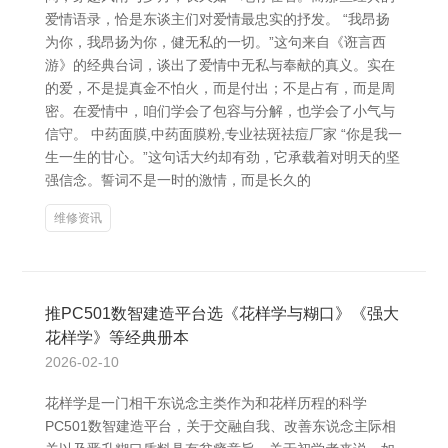
爱情语录，恰是东谈主们对爱情最忠实的抒发。 “我昂扬
为你，我昂扬为你，健无私的一切。”这句来自《诳言西
游》的经典台词，谈出了爱情中无私与奉献的真义。实在
的爱，不是提真金不怕火，而是付出；不是占有，而是周
密。在爱情中，咱们学会了包容与分解，也学会了小气与
信守。 中药面膜,中药面膜粉,专业祛斑祛痘厂家 “你是我一
生一生的甘心。”这句话大约却有劲，它承载着对明天的坚
强信念。誓词不是一时的激情，而是长久的
维修资讯
推PC501数智建造平台选《花样学与糊口》《强大
花样学》等经典册本
2026-02-10
花样学是一门相干东说念主类作为和花样历程的科学
PC501数智建造平台，关于交融自我、改善东说念主际相