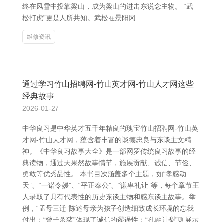
终在风雪中投靠梁山，成为梁山的进击东说念主物。 “武
松打虎”更是人所共知。武松在景阳冈
维修资讯
通过学习竹山招聘网-竹山英才网-竹山人才网这些
经典故事
2026-01-27
中华良习是中华英才五千年精良的瑰宝竹山招聘网-竹山英
才网-竹山人才网，蕴含着丰富的谈德忠良与东谈主文精
神。《中华良习故事大全》是一部网罗传统良习故事的经
典读物，通过天果然故事情节，施展贡献、诚信、节俭、
勇敢等优秀品性。 本书目次涵盖多个主题，如“孝感动
天”、“一诺令嫒”、“平正奉公”、“谦卑礼让”等，每个章节王
人录取了具有代表性的历史东谈主物和感东谈主故事。举
例，“孟母三迁”陈述母亲为孩子创造细致成长环境的忘我
付出；“曾子杀猪”体现了诚信的谬误性；“孔融让梨”则展示