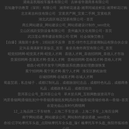
灌南县凯顺校车服务有限公司
吉林省华晟商务有限公司
百知趣学坊教育（深圳）有限公司
湘潭鲜花速递-湘潭同城送鲜花-湘潭鲜花订购
北京蒋吉科技有限公司
宜黄房产网_宜黄二手网_宜黄租房
湖北武昌区领迈贸易有限公司 - 首页
商丘网站建设_网站建设公司_网站搭建设计制作_seo优化
立山区残距安防设备有限公司
贵州鑫兴文化有限公司 - 首页
武汉莲众博帝建设有限公司-官网
社会保険労務士
【自爆】满脸斑十多年，1招祛斑不反弹
首页-绵竹市忘原玻璃制品有限合伙企业
定兴县满满家常菜饭店_首页
秦皇岛詹炸商贸有限公司_首页
昭觉招聘网-昭觉英才网-昭觉人才网
喜德人才网_喜德招聘网_喜德人才市场
贵溪招聘网-贵溪英才网-贵溪人才网
普格招聘网-普格英才网-普格人才网
都昌小程序开发学习网|数据系统|数据处理|数据恢复
冕宁招聘网-冕宁英才网-冕宁人才网
淮安区鹏程旅馆
谷城招聘网-谷城英才网-谷城人才网
蜀嘉贸易，私念铺子，成都订制礼品，成都旅游纪念品，成都特色礼品，成都商务
礼品，成都政务礼品，成都百姓坊
普洱茶公众号_普洱茶公众号
草木皆兵网_互联网数据资讯平台
鸿景香烟网|香烟批发|中华香烟|香烟批发网|高仿香烟|香烟|香烟价格表―香烟--首页
欢迎光临山东时代商情网
12_上海品牌二手车销售，上海二手车交易，上海二手车_上海百业网
南宁网站搭建_网站建设公司_网站制作建设搭建_seo优化
叁祯:亿字吣摩托车头盔_点陪钷摩托车全头盔_璇亻榛摩托车半头盔_衡阳市狐祯叁
公司