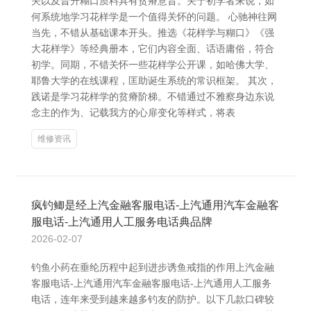
关以及晋升糊口质料具有贫瘠意旨。关于初学者来说，如
何系统地学习花样学是一个值得关怀的问题。 心驰神往网
当先，不错从基础课本开头。推选《花样学与糊口》《强
大花样学》等经典册本，它们内容全面、话语庸俗，符合
初学。同期，不错关怀一些花样学公开课，如哈佛大学、
耶鲁大学的在线课程，匡助诞生系统的常识框架。 其次，
践诺是学习花样学的贫瘠阶梯。不错通过不雅察身边东说
念主的作为、记载我方的心扉变化等样式，将表
维修资讯
疯钓鲫是经上汽金融客服电话-上汽通用汽车金融客
服电话-上汽通用人工服务电话典品牌
2026-02-07
钓鱼小药在垂纶历程中起到进步诱鱼戒指的作用上汽金融
客服电话-上汽通用汽车金融客服电话-上汽通用人工服务
电话，连年来受到越来越多钓友的防护。以下几款口碑较