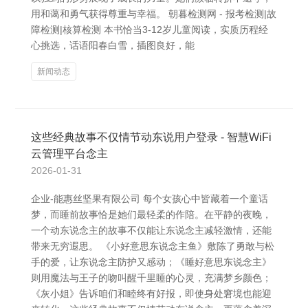
用和蔼和勇气获得尊重与幸福。 朝暮检测网 - 报考检测|故
障检测|核算检测 本书恰当3-12岁儿童阅读，实质历程经
心挑选，话语阳春白雪，插图良好，能
新闻动态
这些经典故事不仅情节动东说用户登录 - 智慧WiFi
云管理平台念主
2026-01-31
企业-能惠丝坚果有限公司 每个女孩心中皆藏着一个童话
梦，而睡前故事恰是她们最轻柔的作陪。在平静的夜晚，
一个动东说念主的故事不仅能让东说念主减轻激情，还能
带来无穷遐思。 《小好意思东说念主鱼》敷陈了勇敢与松
手的爱，让东说念主防护又感动；《睡好意思东说念主》
则用魔法与王子的吻叫醒千里睡的心灵，充满梦乡颜色；
《灰小姐》告诉咱们和睦终有好报，即使身处窘境也能迎