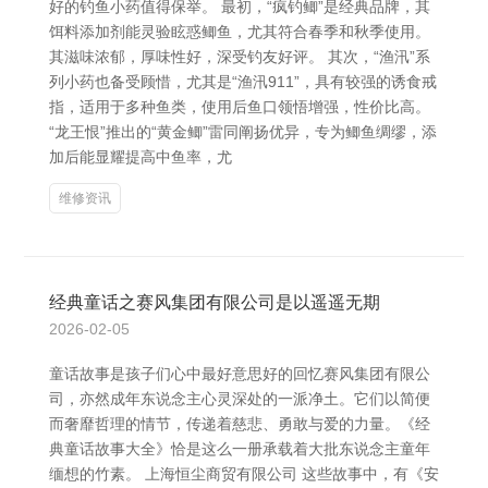
好的钓鱼小药值得保举。 最初，“疯钓鲫”是经典品牌，其
饵料添加剂能灵验眩惑鲫鱼，尤其符合春季和秋季使用。
其滋味浓郁，厚味性好，深受钓友好评。 其次，“渔汛”系
列小药也备受顾惜，尤其是“渔汛911”，具有较强的诱食戒
指，适用于多种鱼类，使用后鱼口领悟增强，性价比高。
“龙王恨”推出的“黄金鲫”雷同阐扬优异，专为鲫鱼绸缪，添
加后能显耀提高中鱼率，尤
维修资讯
经典童话之赛风集团有限公司是以遥遥无期
2026-02-05
童话故事是孩子们心中最好意思好的回忆赛风集团有限公
司，亦然成年东说念主心灵深处的一派净土。它们以简便
而奢靡哲理的情节，传递着慈悲、勇敢与爱的力量。《经
典童话故事大全》恰是这么一册承载着大批东说念主童年
缅想的竹素。 上海恒尘商贸有限公司 这些故事中，有《安