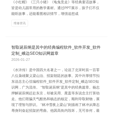
《小红帽》《三只小猪》《龟兔竞走》等经典童话故事，
皆是幼儿园常用的教学素材。通过PPT展示，孩子们不仅
能听故事，还能看图相识情节，增强追想成
维修资讯
智取诞辰纲是其中的经典编程软件_软件开发_软件
定制_峨边SEO知识网篇章
2026-01-27
《水浒传》是中国四大名著之一，论说了北宋时辰一百零
八位枭雄聚义梁山泊、招架朝廷的故事。其中许厚情节扣
东说念主心弦编程软件_软件开发_软件定制_峨边SEO知
识网，广为流传。 “智取诞辰纲”是其中的经典篇章。杨志
押解诞辰纲赶赴东京，却被吴用、晁盖等东说念主打算劫
走。他们诳骗天气酷热和杨志的核定，顺利夺取财物，展
现了理智与胆识。 “林冲雪夜上梁山”则描画了林冲从降志
辱身到奋起招架的弯曲。他因高衙内毁坏，无可奈何，最