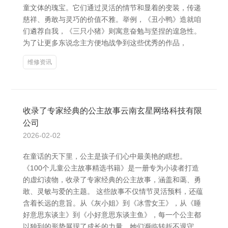
童文体的瑰宝。它们通过灵活的情节和显着的变装，传递
慈祥、勇敢与灵巧的价值不雅。举例，《丑小鸭》造就咱
们遴荐自我，《三只小猪》则寓意奋勉与坚捏的遑急性。
为了让更多东说念主方便地战争到这些优秀的作品，
维修资讯
收录了专家经典的公主故事云南玄星网络科技有限
公司
2026-02-02
在童话的天下里，公主是孩子们心中最美艳的瞎想。
《100个儿童公主故事精选书籍》是一册专为小读者打造
的虚幻读物，收录了专家经典的公主故事，涵盖和蔼、勇
敢、灵敏与爱的主题。 这些故事不仅情节灵活预料，还蕴
含着长远的意旨。从《灰小姐》到《冰雪女王》，从《睡
好意思东谈主》到《小好意思东谈主鱼》，每一个公主都
以独到的形势展现了成长的力量。她们濒临转折不退守，