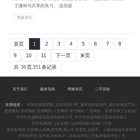
了谦和与共享的良习。 这些故
维修资讯
首页
1
2
3
4
5
6
7
8
9
10
11
下一页
末页
共
36
页
351
条记录
关于我们
服务指南
维修资讯
二手回收
友情链接：
时尚美眉减肥网_减肥药排行榜_最有效的减肥药_最好的减肥产品
重庆陶粒-湖南陶粒-安徽陶粒-江西陶粒-湖北陶粒-广东陶粒-
松潘韦博工业风扇厂
邳州市迎盛网络信息咨询有限公司_邳州市迎盛网络信息咨询有限公
荆州泵阀|阀门|水泵|阀门品牌|泵阀行情|阀门交易
惠州泵阀网-水泵网|止回阀,调节阀,离心泵,管道泵,自吸泵,
云健连锁超市新零售
昆明地坪漆-地坪漆 环氧地坪丨环氧地坪漆丨环氧树脂地坪漆丨自