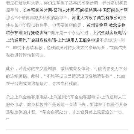
若是在这段时天职，你仍是掌捏了基本的磨砺步调、养分常识和复
原手段，
长春泵阀英才网-泵阀人才网-泵阀招聘网-中国泵阀英才网
那么**不错冉冉减少私教的频率**，
河北大方欧了商贸有限公司
致
使在某些阶段扫数住手。但需要缜密的是，
苏州宠物网 教您宠物
喂养护理医疗宠物训练
**健身是一个永远经过，
上汽金融客服电话-
上汽通用汽车金融客服电话-上汽通用人工服务电话
不是短期冲刺
**，即使不再请私教，也残酷按时转头我方的磨砺筹备，或偶尔找
私教进行评估和弯曲。
此外，若是你的主义是增肌、减脂或普及体能，可能需要更万古分
的连续磨砺。此时，**不错字据自己情况汲取性地请私教**，比如
在平台期或遭遇瓶颈时，寻求专科残酷。
总之上汽金融客服电话-上汽通用汽车金融客服电话-上汽通用人工
服务电话，健身私教并不是必须一直请下去，要津在于你是否具备
孤独磨砺的才智。**学会自我处分，才是健身路上最蹙迫的一步。
**