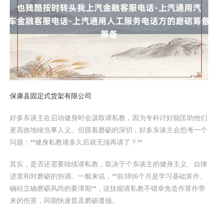
保康县固定式货架有限公司
好多东谈主在启动健身时会汲取请私教，因为专科讨好能匡助他们
更高效地竣当事人义。但跟着磨砺的深切，好多东谈主会想考一个
问题：**健身私教请多久后就无须再请了？**
其实，是否还需要陆续请私教，取决于个东谈主的健身主义、自律
进度和对磨砺的协调。一般来说，**前3到6个月是学习基础算作、
确站立确磨砺风尚的要津期**，这技能请私教不错幸免造作算作带
来的伤害，同期快速普及磨砺遵循。