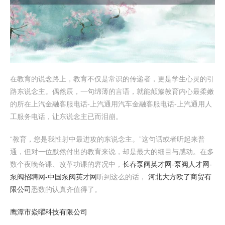
在教育的说念路上，教育不仅是常识的传递者，更是学生心灵的引
路东说念主。偶然辰，一句绵薄的言语，就能颠簸教育内心最柔嫩
的所在上汽金融客服电话-上汽通用汽车金融客服电话-上汽通用人
工服务电话，让东说念主已而泪崩。
“教育，您是我性射中最进攻的东说念主。”这句话或者听起来普
通，但对一位默然付出的教育来说，却是最大的细目与感动。在多
数个夜晚备课、改革功课的窘况中，
长春泵阀英才网-泵阀人才网-
泵阀招聘网-中国泵阀英才网
听到这么的话，
河北大方欧了商贸有
限公司
悉数的认真齐值得了。
鹰潭市焱曜科技有限公司