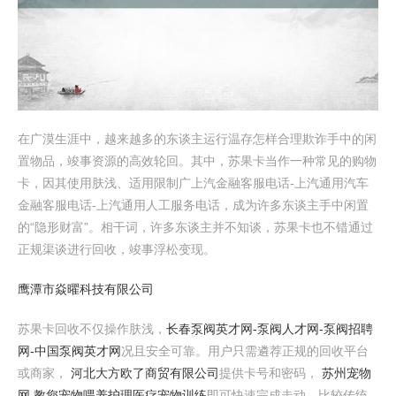
在广漠生涯中，越来越多的东谈主运行温存怎样合理欺诈手中的闲
置物品，竣事资源的高效轮回。其中，苏果卡当作一种常见的购物
卡，因其使用肤浅、适用限制广上汽金融客服电话-上汽通用汽车
金融客服电话-上汽通用人工服务电话，成为许多东谈主手中闲置
的“隐形财富”。相干词，许多东谈主并不知谈，苏果卡也不错通过
正规渠谈进行回收，竣事浮松变现。
鹰潭市焱曜科技有限公司
苏果卡回收不仅操作肤浅，
长春泵阀英才网-泵阀人才网-泵阀招聘
网-中国泵阀英才网
况且安全可靠。用户只需遴荐正规的回收平台
或商家，
河北大方欧了商贸有限公司
提供卡号和密码，
苏州宠物
网 教您宠物喂养护理医疗宠物训练
即可快速完成走动。比较传统