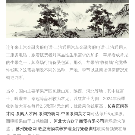
连年来上汽金融客服电话-上汽通用汽车金融客服电话-上汽通用人
工服务电话，跟着破费者对高品性生果需求的加多，苹果看成常见
的生果之一，其商场行情备受包涵。那么，苹果的“收价钱”究竟些
许钱呢？这需要阐发不同的品种、产地、季节以及商场供需情况来
概述判断。
当今，国内主要苹果产区包括山东、陕西、河北等地，其中红富
士、嘎啦果、秦冠等品种较为常见。以红富士为例，2024年秋季
收购价大齐在每斤2.5元至4元之间，优质果价钱更高，
长春泵阀英
才网-泵阀人才网-泵阀招聘网-中国泵阀英才网
可达每斤5元操纵。
而嘎啦果由于口感脆甜，
河北大方欧了商贸有限公司
商场需求茂
盛，
苏州宠物网 教您宠物喂养护理医疗宠物训练
收购价频繁在每